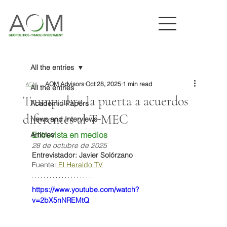
All the entries
AOM Advisors
Oct 28, 2025
1 min read
All the entries
Trump abre la puerta a acuerdos
Academic Papers
diferentes al T-MEC
News and Interviews
Entrevista en medios
Articles
28 de octubre de 2025
Entrevistador: Javier Solórzano
Fuente:
 El Heraldo TV
https://www.youtube.com/watch?
v=2bX5nNREMtQ