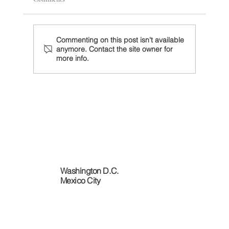
Commenting on this post isn't available
anymore. Contact the site owner for
more info.
Sheinbaum debe preparar revisión del T-MEC
con un Trump decidido a actuar unilateralmente
Washington D.C.
​Mexico City