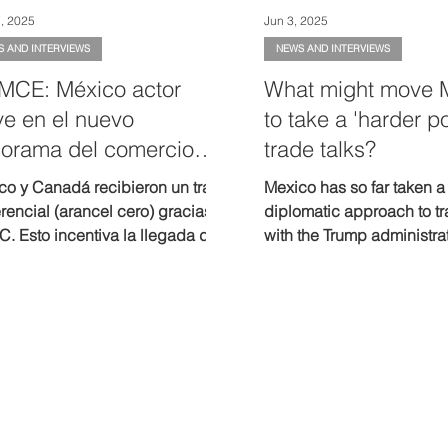
, 2025
Jun 3, 2025
S AND INTERVIEWS
NEWS AND INTERVIEWS
CE: México actor
What might move 
ve en el nuevo
to take a 'harder po
orama del comercio
trade talks?
bal
co y Canadá recibieron un trato
Mexico has so far taken a
rencial (arancel cero) gracias al
diplomatic approach to tr
C. Esto incentiva la llegada de
with the Trump administrat
rsiones de empresas extranjeras
despite being affected by U
buscan entrar al mercado
However, that approach ma
dounidense. México debe
tariffs persist or new ones
sar otros tratados y alianzas:
imposed under ongoing U
con la Unión Europea, AELC y
investigations (Section 23
T. La campaña “Hecho en
co” atrae inversión para
ucir para el mercado externo, no