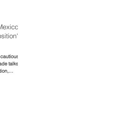
Mexico
sition' in
 cautious,
ade talks
ion,
.S. tariffs.
y shift if
 are
.S.
2).