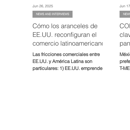
Jun 26, 2025
Jun 17
NEWS AND INTERVIEWS
NEW
Cómo los aranceles de
COM
EE.UU. reconfiguran el
cla
comercio latinoamericano
pan
glo
Las fricciones comerciales entre
Méxi
EE.UU. y América Latina son
prefe
particulares: 1) EE.UU. emprende
T-ME
acciones unilaterales, 2) tales
inve
acciones violan sus acuerdos
que 
globales (con la OMC) y regionales
esta
(TLC con países latinoamericanos).
impul
TLC 
TIPA
Méxi
prod