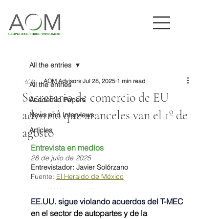
All the entries
AOM Advisors
Jul 28, 2025
1 min read
All the entries
Secretario de comercio de EU
Academic Papers
advirtió que aranceles van el 1º de
News and Interviews
agosto
Articles
Entrevista en medios
28 de julio de 2025
Entrevistador: Javier Solórzano 
Fuente: 
El Heraldo de México
EE.UU. sigue violando acuerdos del T-MEC
en el sector de autopartes y de la 