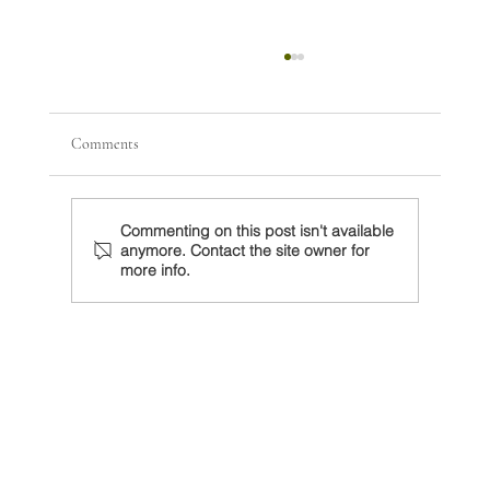
Comments
Commenting on this post isn't available
anymore. Contact the site owner for
more info.
Sheinbaum debe preparar revisión del T-MEC
con un Trump decidido a actuar unilateralmente