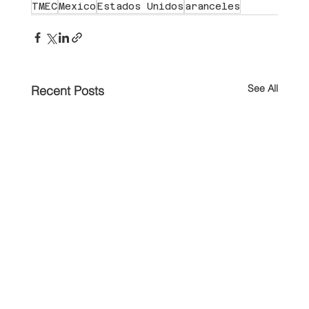
TMEC
Mexico
Estados Unidos
aranceles
See All
Recent Posts