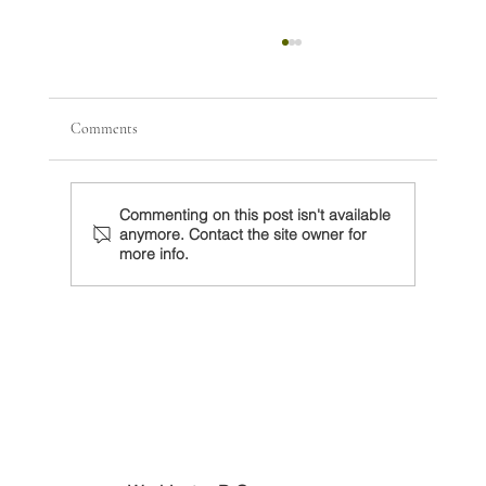
Comments
Commenting on this post isn't available
anymore. Contact the site owner for
more info.
Sheinbaum debe preparar revisión del T-MEC
con un Trump decidido a actuar unilateralmente