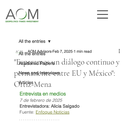
All the entries
AOM Advisors
Feb 7, 2025
1 min read
All the entries
"Esperamos un diálogo continuo y
Academic Papers
permanente entre EU y México":
News and Interviews
Ortiz-Mena
Articles
Entrevista en medios
7 de febrero de 2025
Entrevistadora: Alicia Salgado
Fuente: 
Enfoque Noticias