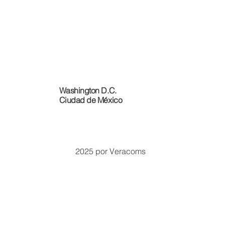
Facing Trump’s Threats, Mexico and Canada
Draw Closer. Will It Last?
Washington D.C.
Ciudad de México
2025 por Veracoms