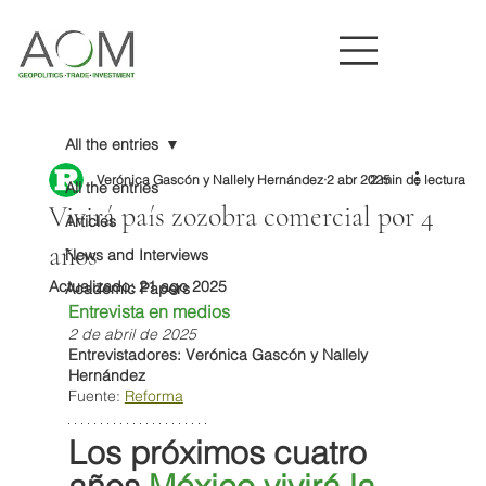
All the entries
Verónica Gascón y Nallely Hernández
2 abr 2025
2 min de lectura
All the entries
Vivirá país zozobra comercial por 4
Articles
años
News and Interviews
Actualizado:
21 ago 2025
Academic Papers
Entrevista en medios
2 de abril de 2025
Entrevistadores: Verónica Gascón y Nallely 
Hernández
Fuente: 
Reforma
Los próximos cuatro 