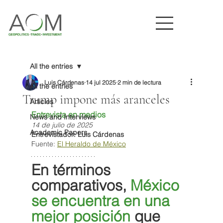
All the entries
Luis Cárdenas
14 jul 2025
2 min de lectura
All the entries
Trump impone más aranceles
Articles
Entrevista en medios
News and Interviews
14 de julio de 2025
Academic Papers
Entrevistador: Luis Cárdenas
Fuente: 
El Heraldo de México
En términos 
comparativos, 
México 
se encuentra en una 
mejor posición
 que 