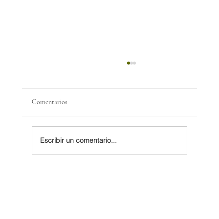
Comentarios
Escribir un comentario...
Facing Trump’s Threats, Mexico and Canada
Draw Closer. Will It Last?