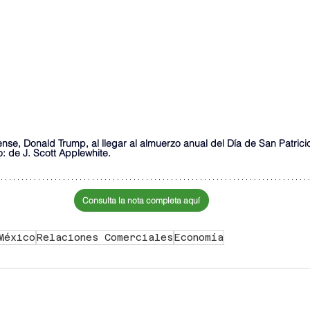
se, Donald Trump, al llegar al almuerzo anual del Día de San Patricio 
 de J. Scott Applewhite.  
Consulta la nota completa aquí
México
Relaciones Comerciales
Economía