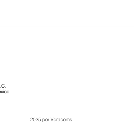
Cómo los aranceles de EE.UU.
How U
están reconfigurando el comercio
Latin
latinoamericano
.C.
xico
2025 por Veracoms