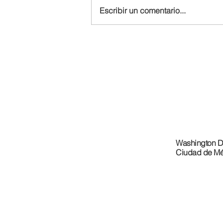
Escribir un comentario...
REACTION: Trump Threatens
30% Tariffs on Mexico
Washington D
Ciudad de Mé