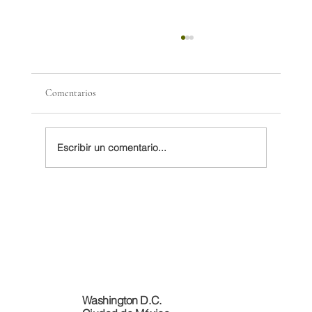
Comentarios
Escribir un comentario...
Facing Trump’s Threats, Mexico and Canada
Draw Closer. Will It Last?
Washington D.C.