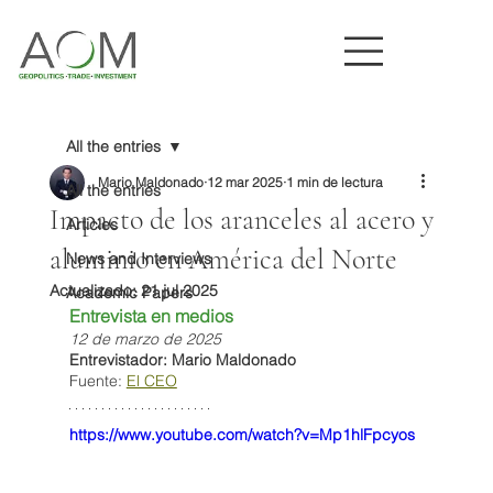
All the entries
Mario Maldonado
12 mar 2025
1 min de lectura
All the entries
Impacto de los aranceles al acero y
Articles
aluminio en América del Norte
News and Interviews
Actualizado:
21 jul 2025
Academic Papers
Entrevista en medios
12 de marzo de 2025
Entrevistador: Mario Maldonado
Fuente: 
El CEO
https://www.youtube.com/watch?v=Mp1hlFpcyos