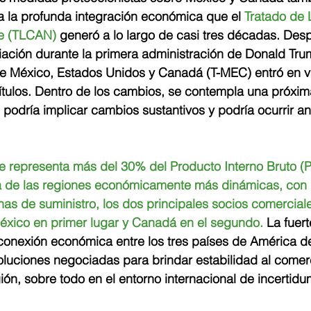
 a la profunda integración económica que el 
Tratado de 
te (TLCAN)
 generó a lo largo de casi tres décadas. Des
ación durante la primera administración de Donald Tru
tre México, Estados Unidos y Canadá (T-MEC) entró en v
tulos. Dentro de los cambios, se contempla una próxima
l podría implicar cambios sustantivos y podría ocurrir an
 representa más del 30% del Producto Interno Bruto (P
a de las regiones económicamente más dinámicas, con 
as de suministro, los dos principales socios comercial
México en primer lugar y Canadá en el segundo.
 La fuert
onexión económica entre los tres países de América del
oluciones negociadas para brindar estabilidad al comer
gión, sobre todo en el entorno internacional de incertid