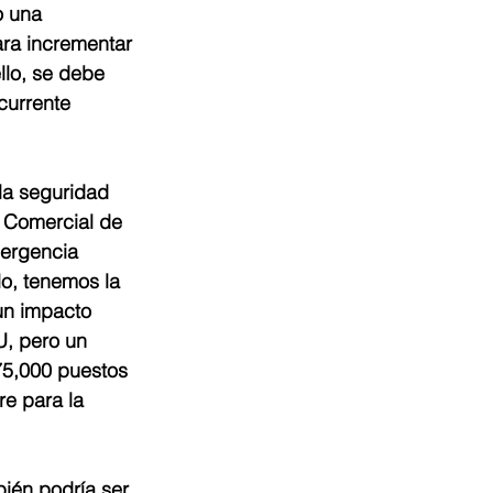
 una 
ara incrementar 
llo, se debe 
currente 
la seguridad 
 Comercial de 
ergencia 
o, tenemos la 
un impacto 
, pero un 
75,000 puestos 
re para la 
ién podría ser 