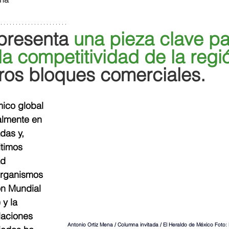
presenta 
una pieza clave pa
a competitividad de la regi
tros bloques comerciales.
ico global 
lmente en 
das y, 
ltimos 
d 
organismos 
n Mundial 
y la 
laciones 
Antonio Ortiz Mena / Columna invitada / El Heraldo de México Foto: