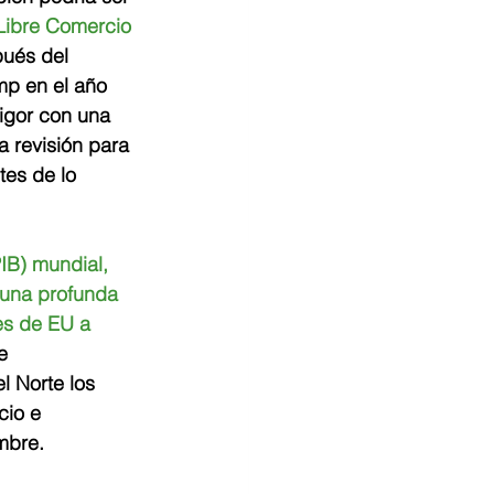
Libre Comercio 
pués del 
mp en el año 
igor con una 
 revisión para 
tes de lo 
IB) mundial, 
una profunda 
es de EU a 
e 
 Norte los 
cio e 
umbre.