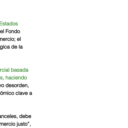
 Estados 
 el Fondo 
ercio; el 
gica de la 
rcial basada 
es, haciendo 
vo desorden, 
ómico clave a 
anceles, debe 
ercio justo”, 