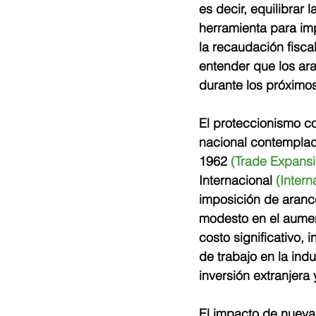
es decir, equilibrar
herramienta para imp
la recaudación fiscal
entender que los ar
durante los próximo
El proteccionismo c
nacional contemplad
1962 
(Trade Expansi
Internacional 
(Inter
imposición de arance
modesto en el aumen
costo significativo
de trabajo en la ind
inversión extranjera 
El impacto de nueva