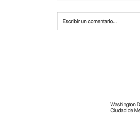
Escribir un comentario...
REACTION: Trump Threatens
30% Tariffs on Mexico
Washington D
Ciudad de Mé