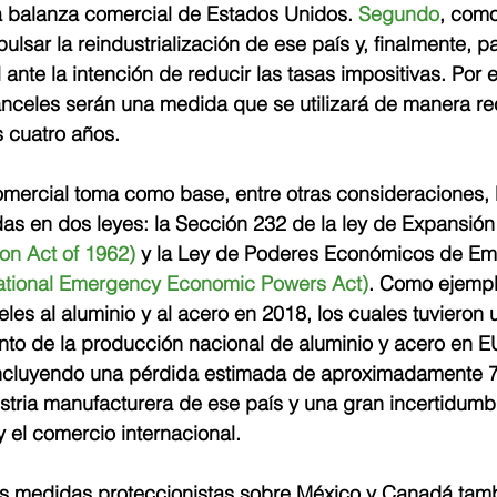
 la balanza comercial de Estados Unidos. 
Segundo
, como
ulsar la reindustrialización de ese país y, finalmente, p
 ante la intención de reducir las tasas impositivas. Por e
anceles serán una medida que se utilizará de manera re
s cuatro años.
omercial toma como base, entre otras consideraciones, 
as en dos leyes: la Sección 232 de la ley de Expansión
on Act of 1962)
 y la Ley de Poderes Económicos de Em
national Emergency Economic Powers Act)
. Como ejempl
les al aluminio y al acero en 2018, los cuales tuvieron 
to de la producción nacional de aluminio y acero en EU
, incluyendo una pérdida estimada de aproximadamente 
ustria manufacturera de ese país y una gran incertidumb
y el comercio internacional.
s medidas proteccionistas sobre México y Canadá tamb