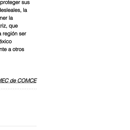
 proteger sus 
esleales, la 
er la 
riz, que 
 región ser 
éxico 
te a otros 
 T-MEC de COMCE