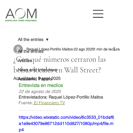
All the entries
Raquel López-Portillo Maltos
22 ago 2025
1 min de lectura
All the entries
¿Con qué números cerraron las
Articles
bolsas locales en Wall Street?
News and Interviews
Actualizado:
9 sept 2025
Academic Papers
Entrevista en medios
22 de agosto de 2025
Entrevistadora: Raquel López-Portillo Maltos
Fuente:
 El Financiero TV
https://video.wixstatic.com/video/6c3533_01bdaf6
a1e9e43079e86712dd110d827/1080p/mp4/file.m
p4