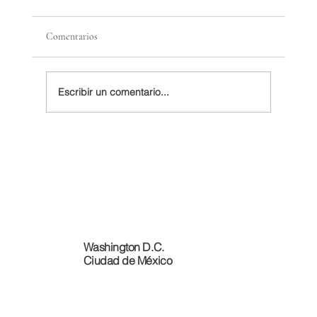
Comentarios
Escribir un comentario...
La Unión Europea se doblegó ante Trump para
evitar un escenario de guerra comercial
Washington D.C.
Ciudad de México